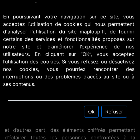
En poursuivant votre navigation sur ce site, vous
acceptez l’utilisation de cookies qui nous permettent
d'analyser l'utilisation du site maploup.fr, de fournir
certains des services et fonctionnalités proposés sur
Politique de confidentialité
notre site et d’améliorer l’expérience de nos
utilisateurs. En cliquant sur ”OK”, vous acceptez
l’utilisation des cookies. Si vous refusez ou désactivez
nos cookies, vous pourriez rencontrer des
Finalité
interruptions ou des problèmes d’accès au site ou à
ses contenus.
La prédation par le loup sur les troupeaux s’intensifie
fortement dans les Alpes depuis les années 1990. Dans
ce contexte, en 2019, le Réseau Pastoral Auvergne-
Rhône-Alpes a souhaité créer un outil pour fournir aux
Ok
Refuser
éleveurs et aux élus, d’une part, des informations en
temps quasi-réel sur le contexte de prédation (MAP)
et d’autres part, des éléments chiffrés permettant
d’éclairer toutes les personnes confrontées à la